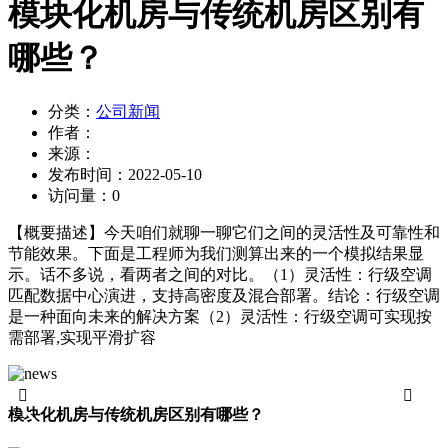
模块化机房与传统机房区别有
哪些？
分类：
公司新闻
作者：
来源：
发布时间：
2022-05-10
访问量：
0
【概要描述】
今天咱们就聊一聊它们之间的灵活性及可靠性和
节能效果。下面是工程师为我们测算出来的一个模拟结果显
示。话不多说，看两者之间的对比。（1）灵活性：行级空调
匹配数据中心演进，支持高密度及混合部署。结论：行级空调
是一种面向未来的解决方案（2）灵活性：行级空调可实现按
需部署,实现平滑扩容


模块化机房与传统机房区别有哪些？