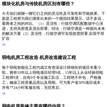
模块化机房与传统机房区别有哪些？
今天咱们就聊一聊它们之间的灵活性及可靠性和节能效果。下
面是工程师为我们测算出来的一个模拟结果显示。话不多说，
看两者之间的对比。（1）灵活性：行级空调匹配数据中心演
进，支持高密度及混合部署。结论：行级空调是一种面向未来
的解决方案（2）灵活性：行级空调可实现按需部署,实现平滑
扩容
→
弱电机房工程改造-机房改造建设工程
每个弱电智能化工程均成立有资深设计师领衔的项目专案小
组，拥有10年以上弱电项目经理9名，15年以上从业经验弱电
工程师9支，自有9个专业施工队伍，工程绝不外包，严格施
工，确保工程质量品质以及周期。可为客户省30%项目成本，
并有7*24小时客服在线，无忧售后。
→
弱电机房装修主要有哪些内容？