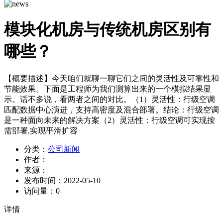
模块化机房与传统机房区别有
哪些？
【概要描述】
今天咱们就聊一聊它们之间的灵活性及可靠性和
节能效果。下面是工程师为我们测算出来的一个模拟结果显
示。话不多说，看两者之间的对比。（1）灵活性：行级空调
匹配数据中心演进，支持高密度及混合部署。结论：行级空调
是一种面向未来的解决方案（2）灵活性：行级空调可实现按
需部署,实现平滑扩容
分类：
公司新闻
作者：
来源：
发布时间：
2022-05-10
访问量：
0
详情