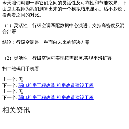
今天咱们就聊一聊它们之间的灵活性及可靠性和节能效果。下
面是工程师为我们测算出来的一个模拟结果显示。话不多说，
看两者之间的对比。
（1）灵活性：行级空调匹配数据中心演进，支持高密度及混
合部署
结论：行级空调是一种面向未来的解决方案
（2）灵活性：行级空调可实现按需部署,实现平滑扩容
扫二维码用手机看
上一个
:
无
下一个
:
弱电机房工程改造-机房改造建设工程
上一个
:
无
下一个
:
弱电机房工程改造-机房改造建设工程
相关资讯